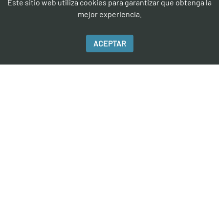
Este sitio web utiliza cookies para garantizar que obtenga la
mejor experiencia.
COTIZA
AHORA
ACEPTAR
Contáctanos mediante nuestros formularios ó escribenos a
nuestro Whatsapp. Te responderemos a la brevedad.
FORMULARIO
WHATSAPP
EMAIL